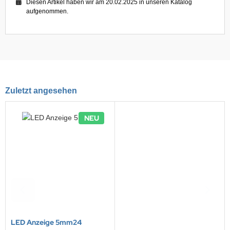
Diesen Artikel haben wir am 20.02.2025 in unseren Katalog
EMPEST
aufgenommen.
ralife
rta
tronic
Zuletzt angesehen
E
ÜRTH
NEU
esu
LED Anzeige 5mm24