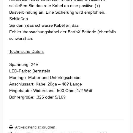
schließen Sie das rote Kabel an eine positive (+)
DYSSEY
Busverbindung an. Eine Sicherung wird empfohlen.
Schließen
nasonic
Sie dann das schwarze Kabel an das
Fehlerüberwachungskabel der EarthX Batterie (ebenfalls
q
schwarz) an.
 Miller
Technische Daten:
oba Air
Spannung: 24V
LED-Farbe: Bernstein
FT
Montage: Mutter und Unterlegscheibe
nyo
Anschlussart: Kabel 20ga – 48? Länge
Eingebauter Widerstand: 500 Ohm, 1/2 Watt
ent Hektik
Bohrergröße: .325 oder 5/16?
RIO
PER B
Artikeldatenblatt drucken