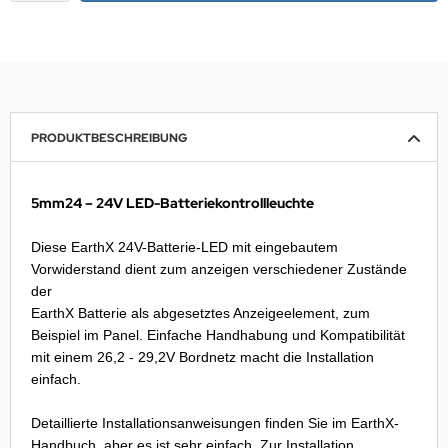
NNAD / SAFRAN
FELINE
IONTRON
PRODUKTBESCHREIBUNG
QUI MOLY
5mm24 – 24V LED-Batteriekontrollleuchte
CTITE
Diese EarthX 24V-Batterie-LED mit eingebautem
ASCOT
Vorwiderstand dient zum anzeigen verschiedener Zustände
der
EC
EarthX Batterie als abgesetztes Anzeigeelement, zum
Beispiel im Panel. Einfache Handhabung und Kompatibilität
ltipower
mit einem 26,2 - 29,2V Bordnetz macht die Installation
einfach.
-Name
Detaillierte Installationsanweisungen finden Sie im EarthX-
OCO
Handbuch, aber es ist sehr einfach. Zur Installation