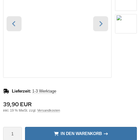
ONTRON Speicherakku
nasonic
ANNER
TM
klenfeste Akkus
rth-X
andardtypen
HF
YBAT
LLRIVER
ARMIN
l
Lieferzeit:
1-3 Werktage
obay
39,90 EUR
inkl. 19 % MwSt. zzgl.
Versandkosten
AWKER
COM
IN DEN WARENKORB
EC