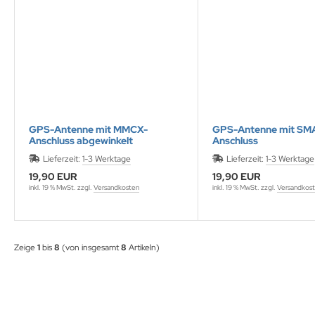
GPS-Antenne mit MMCX-
GPS-Antenne mit SM
Anschluss abgewinkelt
Anschluss
Lieferzeit:
1-3 Werktage
Lieferzeit:
1-3 Werktage
19,90 EUR
19,90 EUR
inkl. 19 % MwSt. zzgl.
Versandkosten
inkl. 19 % MwSt. zzgl.
Versandkos
Zeige
1
bis
8
(von insgesamt
8
Artikeln)