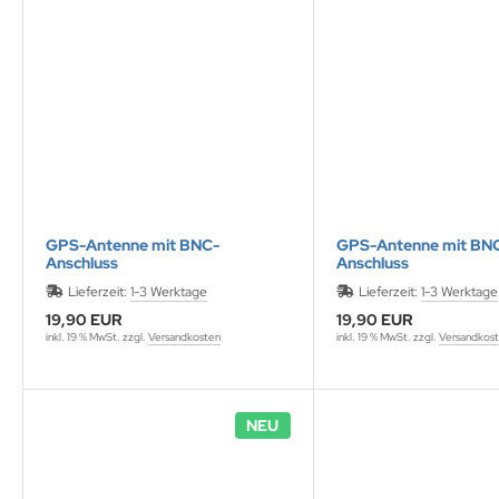
ONTRON Speicherakku
ANNER
nasonic
ANNER
RTA & pbq
klenfeste Akkus
TM
andardtypen
GPS-Antenne mit BNC-
GPS-Antenne mit BN
Anschluss
Anschluss
Lieferzeit:
1-3 Werktage
Lieferzeit:
1-3 Werktage
19,90 EUR
19,90 EUR
inkl. 19 % MwSt. zzgl.
Versandkosten
inkl. 19 % MwSt. zzgl.
Versandkos
NEU