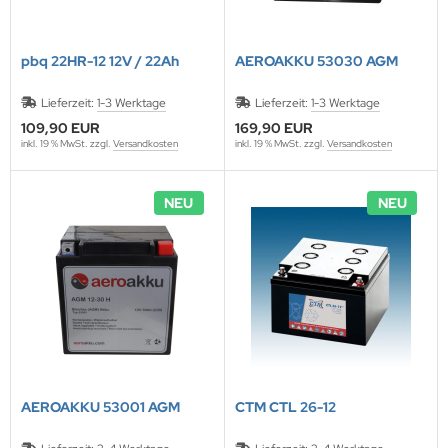
pbq 22HR-12 12V / 22Ah
AEROAKKU 53030 AGM
Lieferzeit:
1-3 Werktage
Lieferzeit:
1-3 Werktage
109,90 EUR
169,90 EUR
inkl. 19 % MwSt. zzgl.
Versandkosten
inkl. 19 % MwSt. zzgl.
Versandkosten
NEU
NEU
AEROAKKU 53001 AGM
CTM CTL 26-12