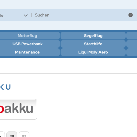
le
Motorflug
Segelflug
USB Powerbank
Starthilfe
Maintenance
Liqui Moly Aero
 K U
n