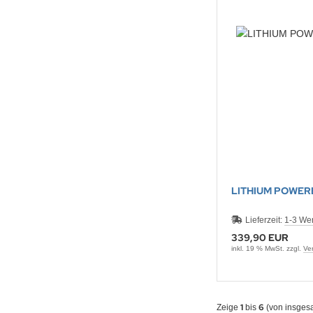
LITHIUM POWERB
Lieferzeit:
1-3 We
339,90 EUR
inkl. 19 % MwSt. zzgl.
Ve
1
6
Zeige
bis
(von insges