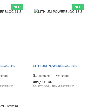
NEU
NEU
LOC 11 S
LITHIUM POWERBLOC 18 S
rktage
Lieferzeit:
1-3 Werktage
489,90 EUR
rsandkosten
inkl. 19 % MwSt. zzgl.
Versandkosten
6
amt
Artikeln)