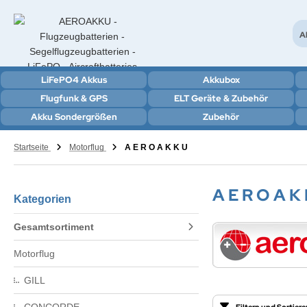
Al
LiFePO4 Akkus
Akkubox
Flugfunk & GPS
ELT Geräte & Zubehör
Akku Sondergrößen
Zubehör
Startseite
Motorflug
A E R O A K K U
A E R O A K
Kategorien
Gesamtsortiment
Motorflug
GILL
Filtern und Sortiere