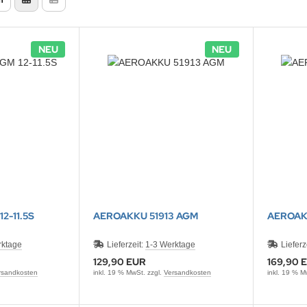
NEU
NEU
2-11.5S
AEROAKKU 51913 AGM
AEROAK
rktage
Lieferzeit:
1-3 Werktage
Lieferz
129,90 EUR
169,90 
rsandkosten
inkl. 19 % MwSt. zzgl.
Versandkosten
inkl. 19 % M