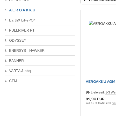
CONCORDE
A E R O A K K U
EarthX LiFePO4
FULLRIVER FT
ODYSSEY
ENERSYS - HAWKER
BANNER
VARTA & pbq
CTM
AEROAKKU AGM 1
Lieferzeit:
1-3 We
89,90 EUR
inkl. 19 % MwSt. zzgl.
Ve