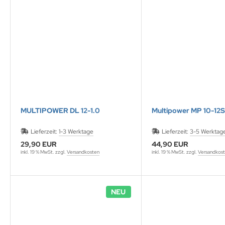
ONTRON Speicherakku
ANNER
nasonic
ANNER
RTA & pbq
klenfeste Akkus
TM
andardtypen
MULTIPOWER DL 12-1.0
Multipower MP 10-12S
Lieferzeit:
1-3 Werktage
Lieferzeit:
3-5 Werktag
29,90 EUR
44,90 EUR
inkl. 19 % MwSt. zzgl.
Versandkosten
inkl. 19 % MwSt. zzgl.
Versandkos
NEU