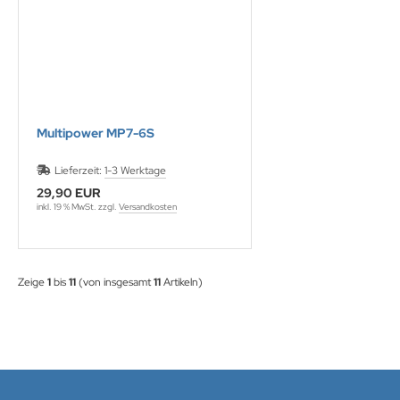
Multipower MP7-6S
Lieferzeit:
1-3 Werktage
29,90 EUR
inkl. 19 % MwSt. zzgl.
Versandkosten
Zeige
1
bis
11
(von insgesamt
11
Artikeln)