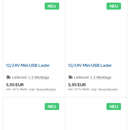
ONTRON Speicherakku
ANNER
nasonic
ANNER
NEU
NEU
RTA & pbq
klenfeste Akkus
TM
andardtypen
12/24V Mini USB Lader
12/24V Mini USB Lader
Lieferzeit:
1-3 Werktage
Lieferzeit:
1-3 Werktage
5,95 EUR
5,95 EUR
inkl. 19 % MwSt. zzgl.
Versandkosten
inkl. 19 % MwSt. zzgl.
Versandkosten
NEU
NEU