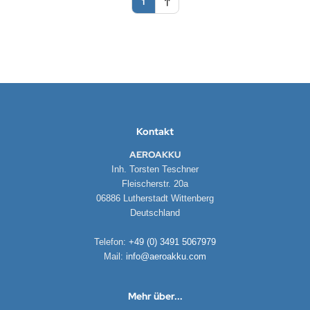
1
DYSSEY
nasonic
q
 Miller
Kontakt
oba Air
AEROAKKU
FT
Inh. Torsten Teschner
Fleischerstr. 20a
nyo
06886 Lutherstadt Wittenberg
Deutschland
ent Hektik
Telefon:
+49 (0) 3491 5067979
RIO
Mail:
info@aeroakku.com
PER B
Mehr über...