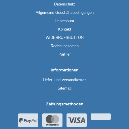
EMPEST
Datenschutz
Allgemeine Geschäftsbedingungen
ralife
Impressum
rta
Kontakt
WIDERRUFSBUTTON
tronic
Rechnungsdaten
E
Partner
ÜRTH
Informationen
esu
Liefer- und Versandkosten
Sitemap
Zahlungsmethoden