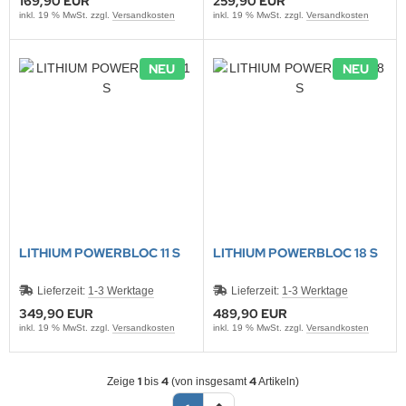
169,90 EUR
259,90 EUR
inkl. 19 % MwSt. zzgl.
Versandkosten
inkl. 19 % MwSt. zzgl.
Versandkosten
NNAD / SAFRAN
NEU
NEU
FELINE
IONTRON
QUI MOLY
CTITE
ASCOT
LITHIUM POWERBLOC 11 S
LITHIUM POWERBLOC 18 S
EC
Lieferzeit:
1-3 Werktage
Lieferzeit:
1-3 Werktage
ltipower
349,90 EUR
489,90 EUR
inkl. 19 % MwSt. zzgl.
Versandkosten
inkl. 19 % MwSt. zzgl.
Versandkosten
-Name
1
4
4
Zeige
bis
(von insgesamt
Artikeln)
OCO