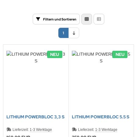
ONTRON Speicherakku
ANNER
nasonic
TM
RTA & pbq
klenfeste Akkus
rth-X
Filtern und Sortieren
TM
andardtypen
HF
1
YBAT
NEU
NEU
LLRIVER
ARMIN
l
obay
AWKER
LITHIUM POWERBLOC 3,3 S
LITHIUM POWERBLOC 5.5 S
COM
Lieferzeit:
1-3 Werktage
Lieferzeit:
1-3 Werktage
EC