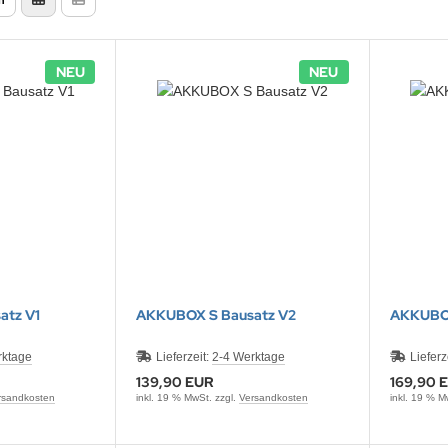
NEU
NEU
atz V1
AKKUBOX S Bausatz V2
AKKUBOX
rktage
Lieferzeit:
2-4 Werktage
Lieferz
139,90 EUR
169,90 
rsandkosten
inkl. 19 % MwSt. zzgl.
Versandkosten
inkl. 19 % M