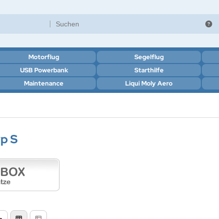
Motorflug
Segelflug
USB Powerbank
Starthilfe
Maintenance
Liqui Moly Aero
p S
n