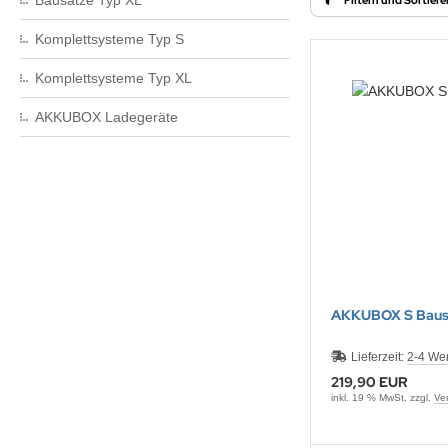
Bausätze Typ XL
ONTRON Speicherakku
ANNER
nasonic
ANNER
TM
Komplettsysteme Typ S
RTA & pbq
klenfeste Akkus
rth-X
Komplettsysteme Typ XL
TM
andardtypen
HF
AKKUBOX Ladegeräte
YBAT
LLRIVER
ARMIN
l
AKKUBOX S Baus
obay
Lieferzeit:
2-4 We
AWKER
219,90 EUR
inkl. 19 % MwSt. zzgl.
Ve
COM
EC