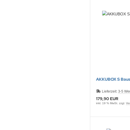
NNAD / SAFRAN
FELINE
IONTRON
QUI MOLY
CTITE
ASCOT
AKKUBOX S Baus
EC
Lieferzeit:
3-5 We
179,90 EUR
ltipower
inkl. 19 % MwSt. zzgl.
Ve
-Name
OCO