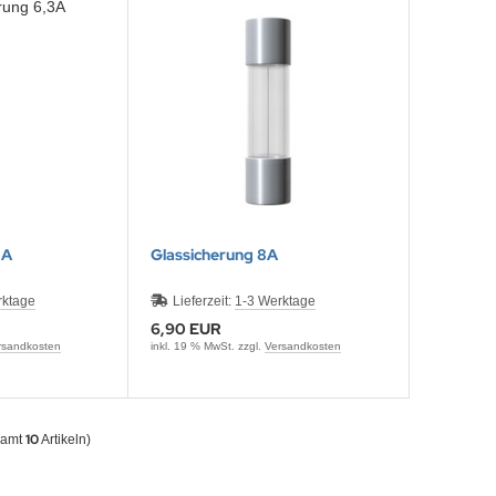
3A
Glassicherung 8A
rktage
Lieferzeit:
1-3 Werktage
6,90 EUR
rsandkosten
inkl. 19 % MwSt. zzgl.
Versandkosten
10
samt
Artikeln)