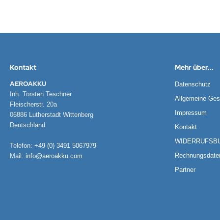
EMPEST
ralife
rta
tronic
Kontakt
Mehr über...
AEROAKKU
Datenschutz
E
Inh. Torsten Teschner
Allgemeine Ges
Fleischerstr. 20a
ÜRTH
Impressum
06886 Lutherstadt Wittenberg
Deutschland
Kontakt
esu
WIDERRUFSB
Telefon:
+49 (0) 3491 5067979
Rechnungsdate
Mail:
info@aeroakku.com
Partner