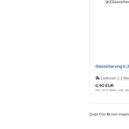
DYSSEY
nasonic
q
 Miller
oba Air
Glassicherung 6,
FT
Lieferzeit:
1-3 We
nyo
6,90 EUR
inkl. 19 % MwSt. zzgl.
Ve
ent Hektik
RIO
1
10
Zeige
bis
(von insge
PER B