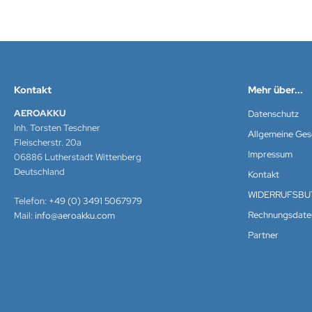
YSSEY
nasonic
q
Kontakt
Mehr über...
 Miller
AEROAKKU
Datenschutz
Inh. Torsten Teschner
Allgemeine Ge
oba Air
Fleischerstr. 20a
Impressum
06886 Lutherstadt Wittenberg
FT
Deutschland
Kontakt
WIDERRUFSBU
nyo
Telefon:
+49 (0) 3491 5067979
Rechnungsdate
Mail:
info@aeroakku.com
ent Hektik
Partner
RIO
PER B