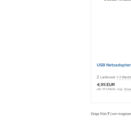
NNAD / SAFRAN
FELINE
ONTRON
QUI MOLY
CTITE
USB Netzadapter
ASCOT
Lieferzeit:
1-3 Werk
4,95 EUR
EC
inkl. 19 % MwSt. zzgl.
Versa
ltipower
-Name
Zeige
1
bis
7
(von insges
OCO