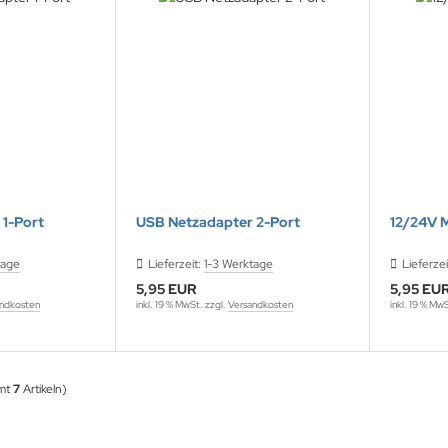
 1-Port
USB Netzadapter 2-Port
12/24V M
tage
Lieferzeit:
1-3 Werktage
Lieferzei
5,95 EUR
5,95 EU
ndkosten
inkl. 19 % MwSt. zzgl.
Versandkosten
inkl. 19 % Mw
amt
7
Artikeln)