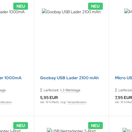
NEU
NEU
er 1000mA
Goobay USB Lader 2100 mAh
Micro U
tage
Lieferzeit:
1-3 Werktage
Lieferzei
5,95 EUR
7,95 EU
ndkosten
inkl. 19 % MwSt. zzgl.
Versandkosten
inkl. 19 % Mw
NEU
NEU