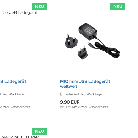
NEU
NEU
SB Ladegerät
MIO mini USB Ladegerät
weltweit
t:
1-3 Werktage
Lieferzeit:
1-3 Werktage
R
9,90 EUR
St. zzgl.
Versandkosten
inkl. 19 % MwSt. zzgl.
Versandkosten
NEU