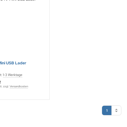
ini USB Lader
t:
1-3 Werktage
R
St. zzgl.
Versandkosten
1