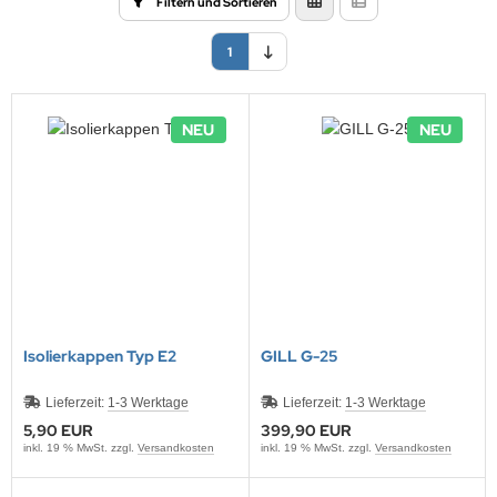
Filtern und Sortieren
ONTRON Speicherakku
nasonic
ANNER
TM
1
klenfeste Akkus
rth-X
andardtypen
HF
NEU
NEU
YBAT
LLRIVER
ARMIN
l
obay
Isolierkappen Typ E2
GILL G-25
AWKER
Lieferzeit:
1-3 Werktage
Lieferzeit:
1-3 Werktage
5,90 EUR
399,90 EUR
COM
inkl. 19 % MwSt. zzgl.
Versandkosten
inkl. 19 % MwSt. zzgl.
Versandkosten
EC