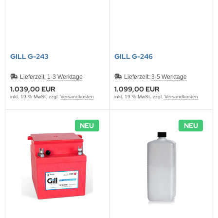
DYSSEY
nasonic
q
GILL G-243
GILL G-246
 Miller
Lieferzeit:
1-3 Werktage
Lieferzeit:
3-5 Werktage
1.039,00 EUR
1.099,00 EUR
oba Air
inkl. 19 % MwSt. zzgl.
Versandkosten
inkl. 19 % MwSt. zzgl.
Versandkosten
FT
NEU
NEU
nyo
ent Hektik
RIO
PER B