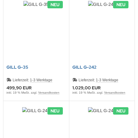
NEU
NEU
NNAD / SAFRAN
FELINE
IONTRON
QUI MOLY
CTITE
GILL G-35
GILL G-242
ASCOT
Lieferzeit:
1-3 Werktage
Lieferzeit:
1-3 Werktage
499,90 EUR
1.029,00 EUR
EC
inkl. 19 % MwSt. zzgl.
Versandkosten
inkl. 19 % MwSt. zzgl.
Versandkosten
ltipower
NEU
NEU
-Name
OCO