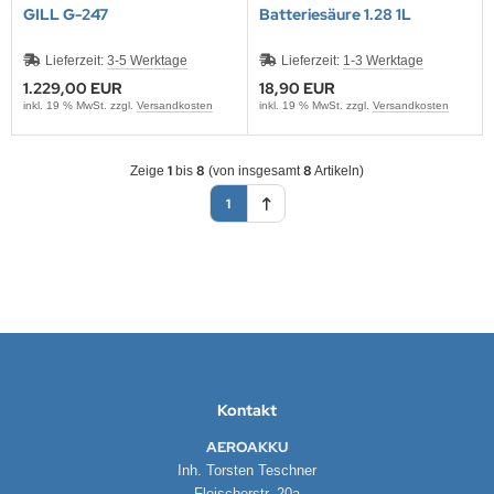
EMPEST
GILL G-247
Batteriesäure 1.28 1L
ralife
Lieferzeit:
3-5 Werktage
Lieferzeit:
1-3 Werktage
1.229,00 EUR
18,90 EUR
rta
inkl. 19 % MwSt. zzgl.
Versandkosten
inkl. 19 % MwSt. zzgl.
Versandkosten
tronic
1
8
8
Zeige
bis
(von insgesamt
Artikeln)
E
1
ÜRTH
esu
Kontakt
AEROAKKU
Inh. Torsten Teschner
Fleischerstr. 20a