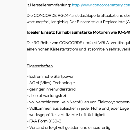
lt.Herstellerempfehlung:
http://www.concordebattery.co
Die CONCORDE RG24-15 ist das Superkraftpaket und der
wartungsfrei, langlebig! Der Einsatz ist laut Replaceliste
Idealer Einsatz für hubraumstarke Motoren wie IO-540
Die RG Reihe von CONCORDE umfasst VRLA-ventilregulie
einen hohen Kältestartstrom und ist somit ein sehr zuverlä
Eigenschaften
- Extrem hohe Startpower
- AGM (Vlies)-Technologie
- geringer Innenwiderstand
- absolut wartungsfrei
- voll verschlossen, kein Nachfüllen von Elektrolyt notwen
- Vollkommen auslaufsicher in jeder Höhe und jeder Lage
- werksgeprüfte, zertifizierte Lufttüchtigkeit
- FAA Form 8130-3
- Versand erfolgt voll geladen und einbaufertig