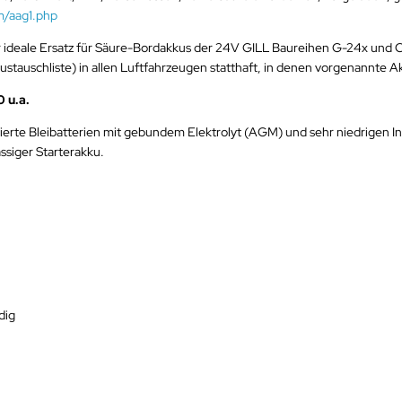
m/aag1.php
 ideale Ersatz für Säure-Bordakkus der 24V GILL Baureihen G-24x un
 (Austauschliste) in allen Luftfahrzeugen statthaft, in denen vorgenannte 
 u.a.
rte Bleibatterien mit gebundem Elektrolyt (AGM) und sehr niedrigen
ssiger Starterakku.
dig