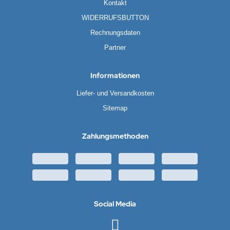
EMPEST
Kontakt
WIDERRUFSBUTTON
ralife
Rechnungsdaten
rta
Partner
tronic
Informationen
E
Liefer- und Versandkosten
Sitemap
ÜRTH
esu
Zahlungsmethoden
Social Media