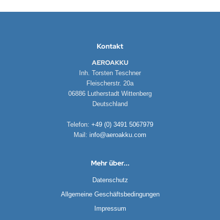
DYSSEY
nasonic
Kontakt
q
AEROAKKU
Inh. Torsten Teschner
 Miller
Fleischerstr. 20a
06886 Lutherstadt Wittenberg
oba Air
Deutschland
FT
Telefon:
+49 (0) 3491 5067979
Mail:
info@aeroakku.com
nyo
ent Hektik
Mehr über...
Datenschutz
RIO
Allgemeine Geschäftsbedingungen
PER B
Impressum