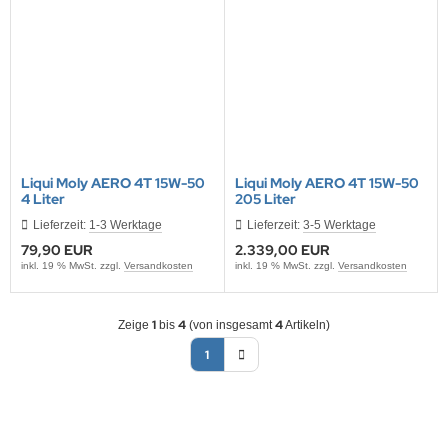
NNAD / SAFRAN
FELINE
IONTRON
QUI MOLY
Liqui Moly AERO 4T 15W-50
Liqui Moly AERO 4T 15W-50
4 Liter
205 Liter
CTITE
Lieferzeit:
1-3 Werktage
Lieferzeit:
3-5 Werktage
79,90 EUR
2.339,00 EUR
ASCOT
inkl. 19 % MwSt. zzgl.
Versandkosten
inkl. 19 % MwSt. zzgl.
Versandkosten
EC
1
4
4
Zeige
bis
(von insgesamt
Artikeln)
ltipower
1
-Name
OCO