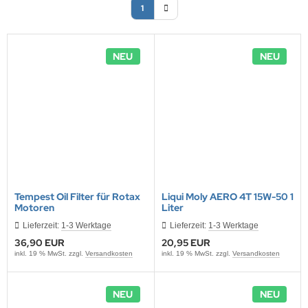
1
ONTRON Speicherakku
ANNER
nasonic
ANNER
TM
RTA & pbq
klenfeste Akkus
rth-X
NEU
NEU
TM
andardtypen
HF
YBAT
LLRIVER
ARMIN
l
Tempest Oil Filter für Rotax
Liqui Moly AERO 4T 15W-50 1
Motoren
Liter
obay
Lieferzeit:
1-3 Werktage
Lieferzeit:
1-3 Werktage
36,90 EUR
20,95 EUR
AWKER
inkl. 19 % MwSt. zzgl.
Versandkosten
inkl. 19 % MwSt. zzgl.
Versandkosten
COM
NEU
NEU
EC