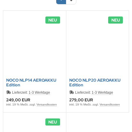
ONTRON Speicherakku
ANNER
nasonic
TM
RTA & pbq
klenfeste Akkus
rth-X
NEU
NEU
TM
andardtypen
HF
YBAT
LLRIVER
ARMIN
NOCO NLP14 AEROAKKU
NOCO NLP20 AEROAKKU
l
Edition
Edition
Lieferzeit:
1-3 Werktage
Lieferzeit:
1-3 Werktage
obay
249,00 EUR
279,00 EUR
inkl. 19 % MwSt. zzgl.
Versandkosten
inkl. 19 % MwSt. zzgl.
Versandkosten
AWKER
COM
NEU
EC