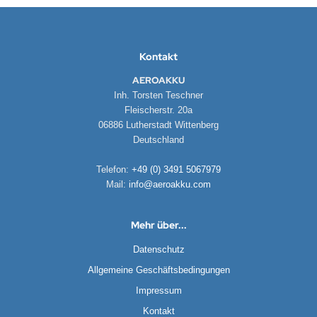
DYSSEY
nasonic
Kontakt
q
AEROAKKU
Inh. Torsten Teschner
 Miller
Fleischerstr. 20a
06886 Lutherstadt Wittenberg
oba Air
Deutschland
FT
Telefon:
+49 (0) 3491 5067979
Mail:
info@aeroakku.com
nyo
Mehr über...
ent Hektik
Datenschutz
RIO
Allgemeine Geschäftsbedingungen
PER B
Impressum
Kontakt