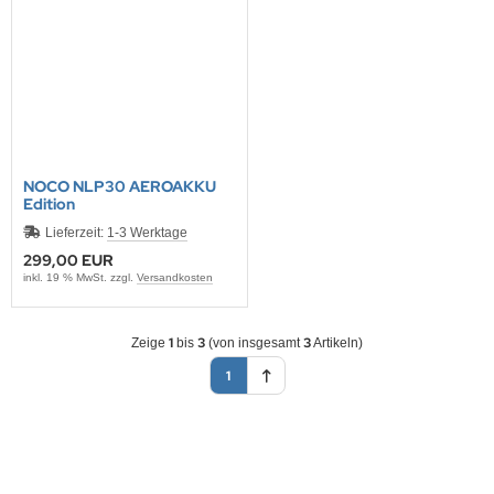
NNAD / SAFRAN
FELINE
IONTRON
NOCO NLP30 AEROAKKU
QUI MOLY
Edition
Lieferzeit:
1-3 Werktage
CTITE
299,00 EUR
inkl. 19 % MwSt. zzgl.
Versandkosten
ASCOT
EC
1
3
3
Zeige
bis
(von insgesamt
Artikeln)
1
ltipower
-Name
OCO