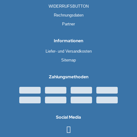
EMPEST
WIDERRUFSBUTTON
ralife
Rechnungsdaten
Partner
rta
Informationen
tronic
Liefer- und Versandkosten
E
Sitemap
ÜRTH
Zahlungsmethoden
esu
Social Media