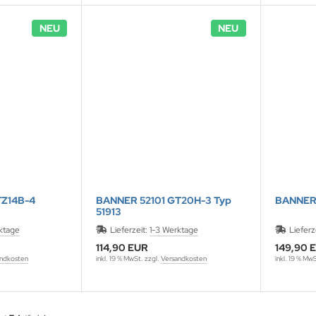
NEU
NEU
TZ14B-4
BANNER 52101 GT20H-3 Typ
BANNER
51913
ktage
Lieferzeit:
1-3 Werktage
Lieferz
114,90 EUR
149,90 
ndkosten
inkl. 19 % MwSt. zzgl.
Versandkosten
inkl. 19 % Mw