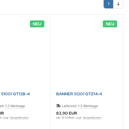
1
NEU
NEU
51001 GT12B-4
BANNER 51201 GTZ14-4
eit:
1-3 Werktage
Lieferzeit:
1-3 Werktage
UR
83,90 EUR
St. zzgl.
Versandkosten
inkl. 19 % MwSt. zzgl.
Versandkosten