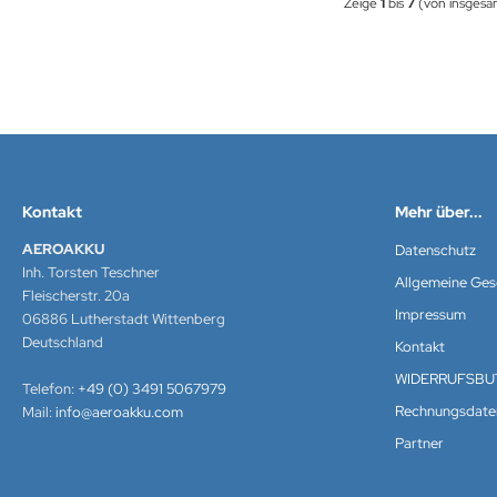
Zeige
1
bis
7
(von insges
Kontakt
Mehr über...
AEROAKKU
Datenschutz
Inh. Torsten Teschner
Allgemeine Ge
Fleischerstr. 20a
Impressum
06886 Lutherstadt Wittenberg
Deutschland
Kontakt
WIDERRUFSBU
Telefon:
+49 (0) 3491 5067979
Rechnungsdate
Mail:
info@aeroakku.com
Partner