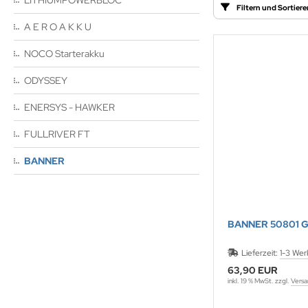
LITHIUMPOWERBLOC
Filtern und Sortiere
A E R O A K K U
NOCO Starterakku
ODYSSEY
ENERSYS - HAWKER
FULLRIVER FT
BANNER
BANNER 50801 
Lieferzeit:
1-3 Wer
63,90 EUR
inkl. 19 % MwSt. zzgl.
Versa