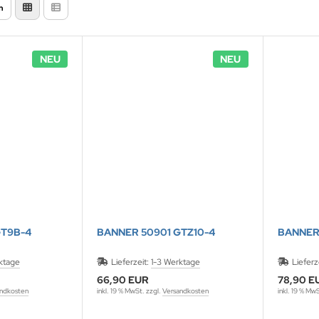
n
NEU
NEU
GT9B-4
BANNER 50901 GTZ10-4
BANNER 
ktage
Lieferzeit:
1-3 Werktage
Lieferz
66,90 EUR
78,90 E
ndkosten
inkl. 19 % MwSt. zzgl.
Versandkosten
inkl. 19 % Mw