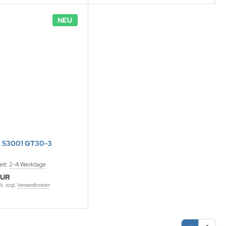
NEU
 53001 GT30-3
eit:
2-4 Werktage
EUR
St. zzgl.
Versandkosten