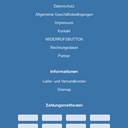
Datenschutz
DYSSEY
Allgemeine Geschäftsbedingungen
nasonic
Impressum
Kontakt
q
WIDERRUFSBUTTON
 Miller
Rechnungsdaten
Partner
oba Air
FT
Informationen
nyo
Liefer- und Versandkosten
Sitemap
ent Hektik
Zahlungsmethoden
RIO
PER B