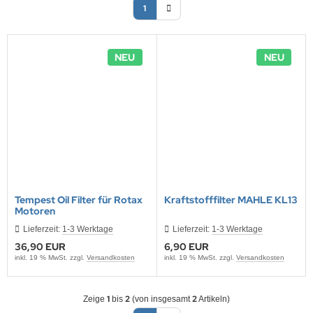
1
ONTRON Speicherakku
ANNER
nasonic
ANNER
TM
RTA & pbq
klenfeste Akkus
rth-X
NEU
NEU
TM
andardtypen
HF
YBAT
LLRIVER
ARMIN
l
Tempest Oil Filter für Rotax
Kraftstofffilter MAHLE KL13
Motoren
obay
Lieferzeit:
1-3 Werktage
Lieferzeit:
1-3 Werktage
36,90 EUR
6,90 EUR
AWKER
inkl. 19 % MwSt. zzgl.
Versandkosten
inkl. 19 % MwSt. zzgl.
Versandkosten
COM
1
2
2
Zeige
bis
(von insgesamt
Artikeln)
EC