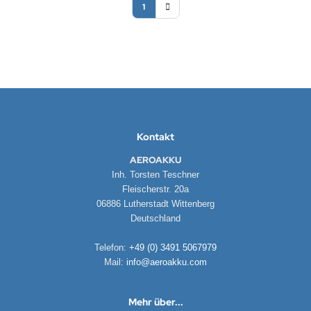
1
NNAD / SAFRAN
FELINE
IONTRON
QUI MOLY
Kontakt
CTITE
AEROAKKU
Inh. Torsten Teschner
ASCOT
Fleischerstr. 20a
06886 Lutherstadt Wittenberg
EC
Deutschland
ltipower
Telefon:
+49 (0) 3491 5067979
Mail:
info@aeroakku.com
-Name
OCO
Mehr über...