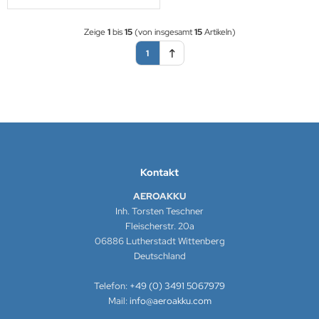
Zeige
1
bis
15
(von insgesamt
15
Artikeln)
1
Kontakt
AEROAKKU
Inh. Torsten Teschner
Fleischerstr. 20a
06886 Lutherstadt Wittenberg
Deutschland
Telefon:
+49 (0) 3491 5067979
Mail:
info@aeroakku.com