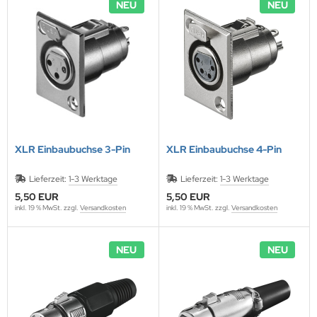
NEU
NEU
XLR Einbaubuchse 3-Pin
XLR Einbaubuchse 4-Pin
Lieferzeit:
1-3 Werktage
Lieferzeit:
1-3 Werktage
5,50 EUR
5,50 EUR
inkl. 19 % MwSt. zzgl.
Versandkosten
inkl. 19 % MwSt. zzgl.
Versandkosten
NEU
NEU