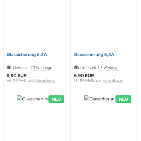
ONTRON Speicherakku
ANNER
nasonic
ANNER
RTA & pbq
klenfeste Akkus
TM
andardtypen
Glassicherung 6,3A
Glassicherung 6,3A
Lieferzeit:
1-3 Werktage
Lieferzeit:
1-3 Werktage
6,90 EUR
6,90 EUR
inkl. 19 % MwSt. zzgl.
Versandkosten
inkl. 19 % MwSt. zzgl.
Versandkosten
NEU
NEU