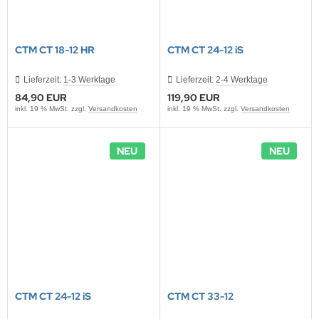
CTM CT 18-12 HR
CTM CT 24-12 iS
Lieferzeit:
1-3 Werktage
Lieferzeit:
2-4 Werktage
84,90 EUR
119,90 EUR
inkl. 19 % MwSt. zzgl.
Versandkosten
inkl. 19 % MwSt. zzgl.
Versandkosten
NEU
NEU
CTM CT 24-12 iS
CTM CT 33-12