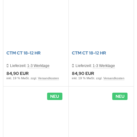
ONTRON Speicherakku
ANNER
nasonic
ANNER
RTA & pbq
klenfeste Akkus
TM
andardtypen
CTM CT 18-12 HR
CTM CT 18-12 HR
Lieferzeit:
1-3 Werktage
Lieferzeit:
1-3 Werktage
84,90 EUR
84,90 EUR
inkl. 19 % MwSt. zzgl.
Versandkosten
inkl. 19 % MwSt. zzgl.
Versandkosten
NEU
NEU