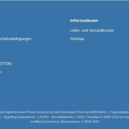
Informationen
Liefer- und Versandkosten
chäftsbedingungen
Sitemap
UTTON
n
 durchgestrichenen Preise entsprechen dem bisherigen Preis bei AEROAKKU - Flugzeugbatterie
 Segelflugzeugbatterien - LiFePO - Aircraftbatteries © 2026 | Template © 2009-2026 by 
mod
ified eCommerce Shopsoftware © 2009-2026