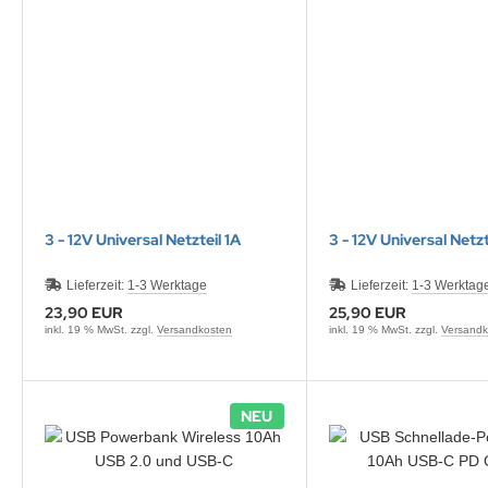
ONTRON Speicherakku
ANNER
nasonic
ANNER
RTA & pbq
klenfeste Akkus
TM
andardtypen
3 - 12V Universal Netzteil 1A
3 - 12V Universal Netzt
Lieferzeit:
1-3 Werktage
Lieferzeit:
1-3 Werktag
23,90 EUR
25,90 EUR
inkl. 19 % MwSt. zzgl.
Versandkosten
inkl. 19 % MwSt. zzgl.
Versandk
NEU