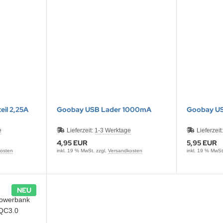
eil 2,25A
Goobay USB Lader 1000mA
Goobay US
e
Lieferzeit:
1-3 Werktage
Lieferzeit
4,95 EUR
5,95 EUR
osten
inkl. 19 % MwSt. zzgl.
Versandkosten
inkl. 19 % MwSt
NEU