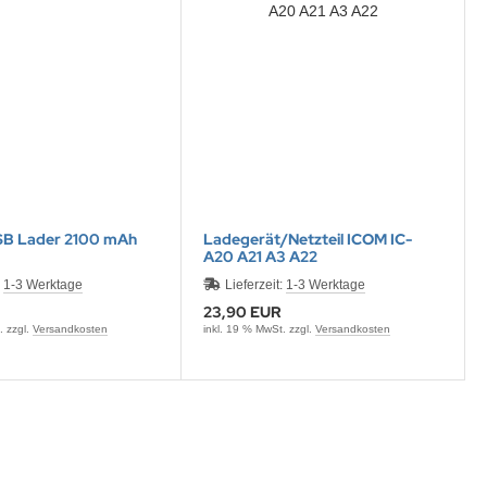
B Lader 2100 mAh
Ladegerät/Netzteil ICOM IC-
A20 A21 A3 A22
:
1-3 Werktage
Lieferzeit:
1-3 Werktage
23,90 EUR
. zzgl.
Versandkosten
inkl. 19 % MwSt. zzgl.
Versandkosten