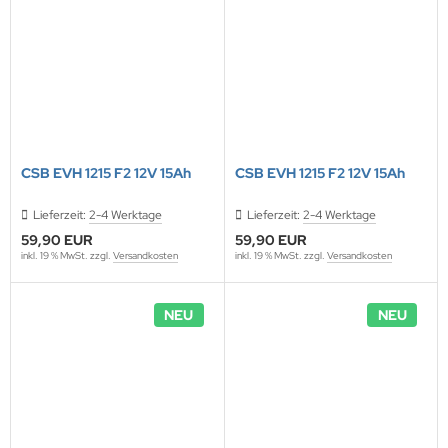
ONTRON Speicherakku
ANNER
nasonic
ANNER
RTA & pbq
klenfeste Akkus
TM
andardtypen
CSB EVH 1215 F2 12V 15Ah
CSB EVH 1215 F2 12V 15Ah
Lieferzeit:
2-4 Werktage
Lieferzeit:
2-4 Werktage
59,90 EUR
59,90 EUR
inkl. 19 % MwSt. zzgl.
Versandkosten
inkl. 19 % MwSt. zzgl.
Versandkosten
NEU
NEU