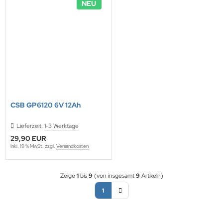
NEU
CSB GP6120 6V 12Ah
Lieferzeit:
1-3 Werktage
29,90 EUR
inkl. 19 % MwSt. zzgl.
Versandkosten
Zeige
1
bis
9
(von insgesamt
9
Artikeln)
1