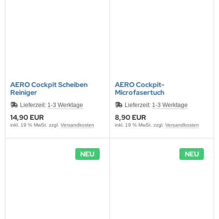
ONTRON Speicherakku
ANNER
nasonic
ANNER
RTA & pbq
klenfeste Akkus
TM
andardtypen
AERO Cockpit Scheiben
AERO Cockpit-
Reiniger
Microfasertuch
Lieferzeit:
1-3 Werktage
Lieferzeit:
1-3 Werktage
14,90 EUR
8,90 EUR
inkl. 19 % MwSt. zzgl.
Versandkosten
inkl. 19 % MwSt. zzgl.
Versandkosten
NEU
NEU