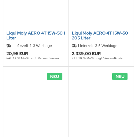
Liqui Moly AERO 4T 15W-50 1
Liqui Moly AERO 4T 15W-50
Liter
205 Liter
Lieferzeit:
1-3 Werktage
Lieferzeit:
3-5 Werktage
20,95 EUR
2.339,00 EUR
inkl. 19 % MwSt. zzgl.
Versandkosten
inkl. 19 % MwSt. zzgl.
Versandkosten
NEU
NEU