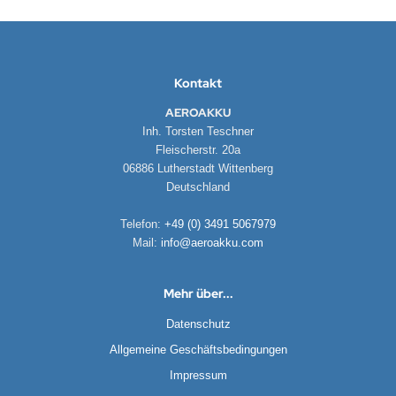
DYSSEY
nasonic
Kontakt
q
AEROAKKU
Inh. Torsten Teschner
 Miller
Fleischerstr. 20a
06886 Lutherstadt Wittenberg
oba Air
Deutschland
FT
Telefon:
+49 (0) 3491 5067979
Mail:
info@aeroakku.com
nyo
ent Hektik
Mehr über...
Datenschutz
RIO
Allgemeine Geschäftsbedingungen
PER B
Impressum