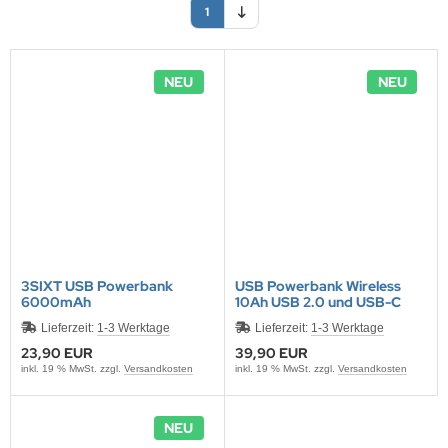
1
ONTRON Speicherakku
ANNER
nasonic
ANNER
TM
RTA & pbq
klenfeste Akkus
rth-X
NEU
NEU
TM
andardtypen
HF
YBAT
LLRIVER
ARMIN
l
3SIXT USB Powerbank
USB Powerbank Wireless
6000mAh
10Ah USB 2.0 und USB-C
obay
Lieferzeit:
1-3 Werktage
Lieferzeit:
1-3 Werktage
23,90 EUR
39,90 EUR
AWKER
inkl. 19 % MwSt. zzgl.
Versandkosten
inkl. 19 % MwSt. zzgl.
Versandkosten
COM
NEU
EC