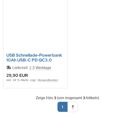
NNAD / SAFRAN
FELINE
IONTRON
QUI MOLY
USB Schnellade-Powerbank
10Ah USB-C PD QC3.0
CTITE
Lieferzeit:
1-3 Werktage
29,90 EUR
ASCOT
inkl. 19 % MwSt. zzgl.
Versandkosten
EC
1
3
3
Zeige
bis
(von insgesamt
Artikeln)
ltipower
1
-Name
OCO