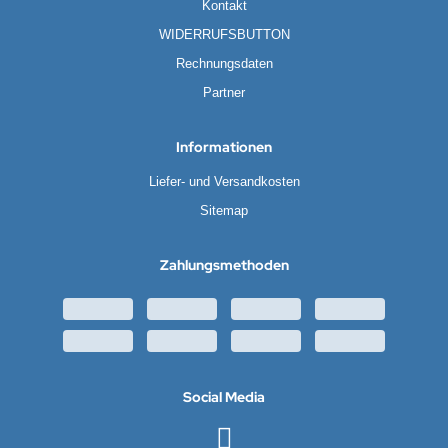
EMPEST
Kontakt
WIDERRUFSBUTTON
ralife
Rechnungsdaten
rta
Partner
tronic
Informationen
E
Liefer- und Versandkosten
Sitemap
ÜRTH
esu
Zahlungsmethoden
Social Media