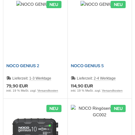
NEU
NEU
NNAD / SAFRAN
FELINE
IONTRON
QUI MOLY
CTITE
NOCO GENIUS 2
NOCO GENIUS 5
ASCOT
Lieferzeit:
1-3 Werktage
Lieferzeit:
2-4 Werktage
79,90 EUR
114,90 EUR
EC
inkl. 19 % MwSt. zzgl.
Versandkosten
inkl. 19 % MwSt. zzgl.
Versandkosten
ltipower
NEU
NEU
-Name
OCO