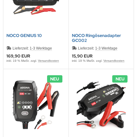
DYSSEY
nasonic
q
NOCO GENIUS 10
NOCO Ringösenadapter
GC002
 Miller
Lieferzeit:
1-3 Werktage
Lieferzeit:
1-3 Werktage
169,90 EUR
15,90 EUR
oba Air
inkl. 19 % MwSt. zzgl.
Versandkosten
inkl. 19 % MwSt. zzgl.
Versandkosten
FT
NEU
NEU
nyo
ent Hektik
RIO
PER B