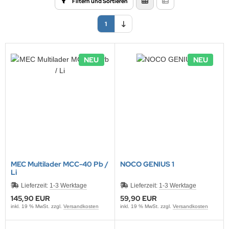
Filtern und Sortieren
ONTRON Speicherakku
ANNER
nasonic
ANNER
TM
1
RTA & pbq
klenfeste Akkus
rth-X
TM
andardtypen
HF
NEU
NEU
YBAT
LLRIVER
ARMIN
l
obay
MEC Multilader MCC-40 Pb /
NOCO GENIUS 1
Li
AWKER
Lieferzeit:
1-3 Werktage
Lieferzeit:
1-3 Werktage
145,90 EUR
59,90 EUR
COM
inkl. 19 % MwSt. zzgl.
Versandkosten
inkl. 19 % MwSt. zzgl.
Versandkosten
EC