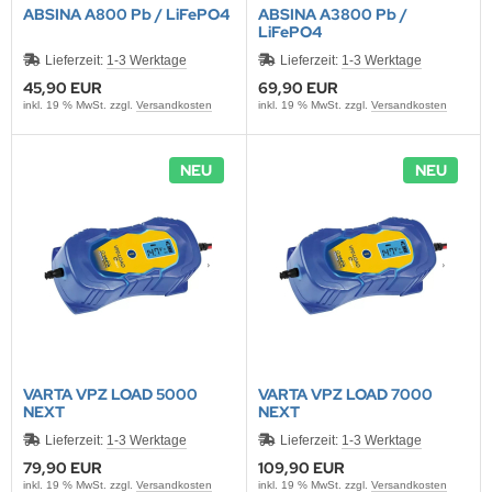
EMPEST
ABSINA A800 Pb / LiFePO4
ABSINA A3800 Pb /
LiFePO4
ralife
Lieferzeit:
1-3 Werktage
Lieferzeit:
1-3 Werktage
45,90 EUR
69,90 EUR
rta
inkl. 19 % MwSt. zzgl.
Versandkosten
inkl. 19 % MwSt. zzgl.
Versandkosten
tronic
NEU
NEU
E
ÜRTH
esu
VARTA VPZ LOAD 5000
VARTA VPZ LOAD 7000
NEXT
NEXT
Lieferzeit:
1-3 Werktage
Lieferzeit:
1-3 Werktage
79,90 EUR
109,90 EUR
inkl. 19 % MwSt. zzgl.
Versandkosten
inkl. 19 % MwSt. zzgl.
Versandkosten