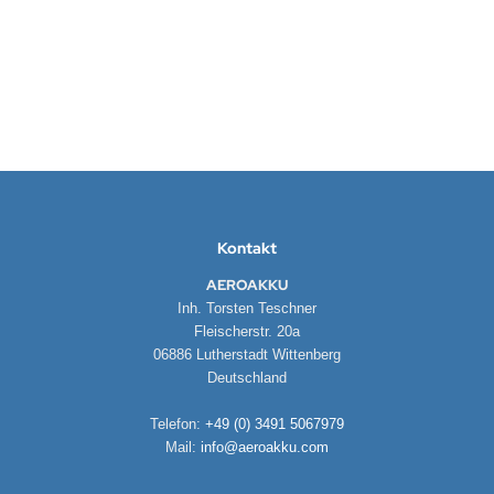
Lieferzeit:
1-3 Werktage
259,90 EUR
inkl. 19 % MwSt. zzgl.
Versandkosten
Kontakt
AEROAKKU
Inh. Torsten Teschner
Fleischerstr. 20a
06886 Lutherstadt Wittenberg
Deutschland
Telefon:
+49 (0) 3491 5067979
Mail:
info@aeroakku.com