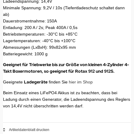
Ladeendspannung: 14,4V
Minimale Spannung: 9,2V / 10s (Tiefentladeschutz schaltet dann
ab)
Dauerstromentnahme: 150A
Entladung: 200 A / 2s; Peak 400A / 0,5s
Betriebstemperaturen: -30°C bis +85°C
Lagertemperaturen: -40°C bis +100°C
Abmessungen (LxBxH): 99x82x95 mm
Batteriegewicht: 1000 g
Geeignet für Triebwerke bis zur Größe von kleinen 4-Zylinder 4-
Takt Boxermotoren, so geeignet für Rotax 912 und 912S.
Ladegeräte
Geeignete
finden Sie
hier im Shop
Beim Einsatz eines LiFePO4 Akkus ist zu beachten, dass bei
Ladung durch einen Generator, die Ladeendspannung des Reglers
von 14,4V nicht überschritten werden darf.
Artikeldatenblatt drucken