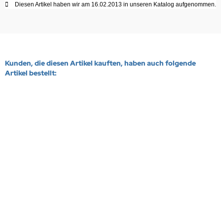
Diesen Artikel haben wir am 16.02.2013 in unseren Katalog aufgenommen.
Kunden, die diesen Artikel kauften, haben auch folgende
Artikel bestellt:
NEU
NEU
Messingpoladapter M6
Stecker für Silent Hektik Regler
Lieferzeit:
1-3 Werktage