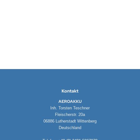
LED Anzeige 5mm12
Lieferzeit:
1-3 Werktage
39,90 EUR
inkl. 19 % MwSt. zzgl.
Versandkosten
Kontakt
AEROAKKU
Inh. Torsten Teschner
Fleischerstr. 20a
06886 Lutherstadt Wittenberg
Deutschland