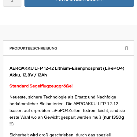
NNAD / SAFRAN
FELINE
IONTRON
PRODUKTBESCHREIBUNG
QUI MOLY
CTITE
AEROAKKU LFP 12-12 Lithium-Eisenphosphat (LiFePO4)
Akku
12,8V / 12Ah
,
ASCOT
Standard Segelflugzeuggröße!
EC
Neueste, sichere Technologie als Ersatz und Nachfolge
herkömmlicher Bleibatterien. Die AEROAKKU LFP 12-12
ltipower
basiert auf erprobten LiFePO4Zellen. Extrem leicht, sind sie
nur 1350g
erste Wahl wo an Gewicht gespart werden muß (
-Name
!!!
)
OCO
Sicherheit wird groß geschrieben, durch das speziell