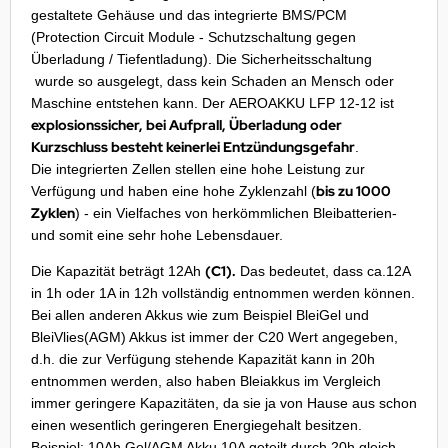
gestaltete Gehäuse und das integrierte BMS/PCM
DYSSEY
(Protection Circuit Module - Schutzschaltung gegen
Überladung / Tiefentladung). Die Sicherheitsschaltung
nasonic
wurde so ausgelegt, dass kein Schaden an Mensch oder
Maschine entstehen kann. Der AEROAKKU LFP 12-12 ist
q
explosionssicher, bei Aufprall, Überladung oder
Kurzschluss besteht keinerlei Entzündungsgefahr
.
 Miller
Die integrierten Zellen stellen eine hohe Leistung zur
bis zu 1000
Verfügung und haben eine hohe Zyklenzahl (
oba Air
Zyklen
) - ein Vielfaches von herkömmlichen Bleibatterien-
und somit eine sehr hohe Lebensdauer.
FT
(C1).
Die Kapazität beträgt 12Ah
Das bedeutet, dass ca.12A
nyo
in 1h oder 1A in 12h vollständig entnommen werden können.
Bei allen anderen Akkus wie zum Beispiel BleiGel und
ent Hektik
BleiVlies(AGM) Akkus ist immer der C20 Wert angegeben,
d.h. die zur Verfügung stehende Kapazität kann in 20h
RIO
entnommen werden, also haben Bleiakkus im Vergleich
immer geringere Kapazitäten, da sie ja von Hause aus schon
PER B
einen wesentlich geringeren Energiegehalt besitzen.
Beispiel:
10Ah Gel/AGM Akku 10A geteilt durch 20h gleich