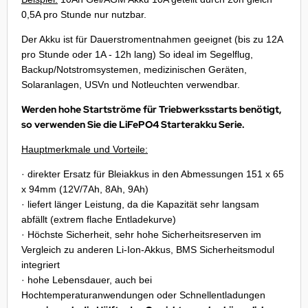
EMPEST
0,5A pro Stunde nur nutzbar.
ralife
Der Akku ist für Dauerstromentnahmen geeignet (bis zu 12A
pro Stunde oder 1A - 12h lang) So ideal im Segelflug,
rta
Backup/Notstromsystemen, medizinischen Geräten,
Solaranlagen, USVn und Notleuchten verwendbar.
tronic
Werden hohe Startströme für Triebwerksstarts benötigt,
E
so verwenden Sie die LiFePO4 Starterakku Serie.
Hauptmerkmale und Vorteile:
ÜRTH
· direkter Ersatz für Bleiakkus in den Abmessungen 151 x 65
esu
x 94mm (12V/7Ah, 8Ah, 9Ah)
· liefert länger Leistung, da die Kapazität sehr langsam
abfällt (extrem flache Entladekurve)
· Höchste Sicherheit, sehr hohe Sicherheitsreserven im
Vergleich zu anderen Li-Ion-Akkus, BMS Sicherheitsmodul
integriert
· hohe Lebensdauer, auch bei
Hochtemperaturanwendungen oder Schnellentladungen