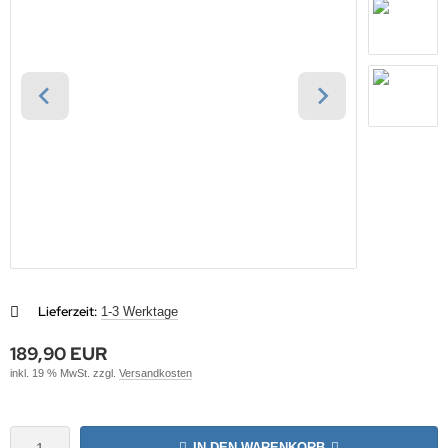
ANNER
nasonic
ANNER
TM
RTA & pbq
klenfeste Akkus
rth-X
TM
andardtypen
HF
YBAT
LLRIVER
ARMIN
l
Lieferzeit:
1-3 Werktage
obay
189,90 EUR
AWKER
inkl. 19 % MwSt. zzgl.
Versandkosten
COM
EC
IN DEN WARENKORB