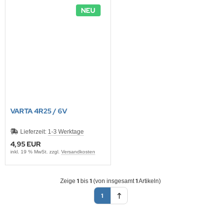
NEU
VARTA 4R25 / 6V
Lieferzeit:
1-3 Werktage
4,95 EUR
inkl. 19 % MwSt. zzgl.
Versandkosten
1
1
1
Zeige
bis
(von insgesamt
Artikeln)
1