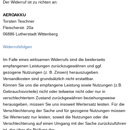
Der Widerruf ist zu richten an:
NNAD / SAFRAN
AEROAKKU
Torsten Teschner
FELINE
Fleischerstr. 20a
06886 Lutherstadt Wittenberg
IONTRON
Widerrufsfolgen
QUI MOLY
Im Falle eines wirksamen Widerrufs sind die beiderseits
CTITE
empfangenen Leistungen zurückzugewähren und ggf.
gezogene Nutzungen (z. B. Zinsen) herauszugeben.
ASCOT
Versandkosten sind grundsätzlich nicht erstattbar.
Können Sie uns die empfangene Leistung sowie Nutzungen (z.B.
EC
Gebrauchsvorteile) nicht oder teilweise nicht oder nur in
verschlechtertem Zustand zurückgewähren beziehungsweise
ltipower
herausgeben, müssen Sie uns insoweit Wertersatz leisten. Für die
Verschlechterung der Sache und für gezogene Nutzungen müssen
-Name
Sie Wertersatz nur leisten, soweit die Nutzungen oder die
Verschlechterung auf einen Umgang mit der Sache zurückzuführen
OCO
ist, der über die Prüfung der