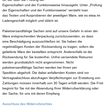
Eigenschaften und der Funktionsweise hinausgeht. Unter „Prüfung
DYSSEY
der Eigenschaften und der Funktionsweise“ versteht man
das Testen und Ausprobieren der jeweiligen Ware, wie es etwa im
nasonic
Ladengeschäft möglich und üblich ist.
q
Paketversandfähige Sachen sind auf unsere Gefahr in einer der
 Miller
Ware entsprechenden Verpackung zurückzusenden, so dass
eine Beschädigung auszuschließen ist. Sie haben die
oba Air
regelmäßigen Kosten der Rücksendung zu tragen, sofern die
gelieferte Ware der bestellten entspricht. Anderenfalls ist die
FT
Rücksendung für Sie kostenfrei. Unfrei versendete Retouren
werden grundsätzlich nicht angenommen. Nicht
nyo
paketversandfähige Sachen werden bei Ihnen per
Spedition abgeholt. Die dabei anfallenden Kosten sind vor
ent Hektik
Vertragsabschluss abzufragen.Verpflichtungen zur Erstattung von
Zahlungen müssen innerhalb von 30 Tagen erfüllt werden. Die Frist
RIO
beginnt für Sie mit der Absendung Ihrer Widerrufserklärung oder
der Sache, für uns mit deren Empfang.
PER B
Ausschluss des Widerrufsrechtes