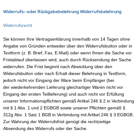
ONTRON Speicherakku
ANNER
nasonic
ANNER
TM
Widerrufs- oder Rückgabebelehrung Widerrufsbelehrung
RTA & pbq
klenfeste Akkus
rth-X
Widerrufsrecht
TM
andardtypen
HF
Sie können Ihre Vertragserklärung innerhalb von 14 Tagen ohne
YBAT
Angabe von Gründen entweder über den Widerrufsbutton oder in
Textform (z. B. Brief, Fax, E-Mail) oder wenn Ihnen die Sache vor
LLRIVER
Fristablauf überlassen wird, auch durch Rücksendung der Sache
widerrufen. Die Frist beginnt nach Abwicklung über den
ARMIN
Widerufsbutton oder nach Erhalt dieser Belehrung in Textform,
jedoch nicht vor Eingang der Ware beim Empfänger (bei
l
der wiederkehrenden Lieferung gleichartiger Waren nicht vor
Eingang der ersten Teillieferung) und auch nicht vor Erfüllung
obay
unserer Informationspflichten gemäß Artikel 246 § 2 in Verbindung
mit § 1 Abs. 1 und 2 EGBGB sowie unserer Pflichten gemäß §
AWKER
312g Abs. 1 Satz 1 BGB in Verbindung mit Artikel 246 § 3 EGBGB.
Zur Wahrung der Widerrufsfrist genügt die rechtzeitige
COM
Absendung des Widerrufs oder der Sache.
EC